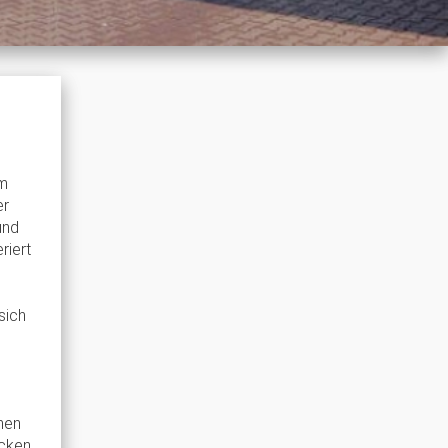
em
er
und
riert
sich
nen
ecken