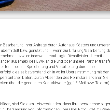
r Bearbeitung Ihrer Anfrage durch Autohaus Kösters und unser
, übermittelt bzw. genutzt und – wenn zur Erfüllung/Bearbeitung d
rnehmen bzw. an insoweit beauftragte Dienstleister übermittelt 
 Länder außerhalb des EWR an die und oder unsere Partner transfe
der technischen Speicherung und Verarbeitung durch einen
erfolgt dies selbstverständlich in voller Übereinstimmung mit den
 persönlicher Daten. Durch Absenden des Formulars erklären Sie 
ecken über die genannten Kontaktwege (ggf. E-Mail bzw. Telefon)
rklären, sind Sie damit einverstanden, dass Ihre personenbezoge
zur Übersendung von Informationen über Opel Produkte), zu Zw