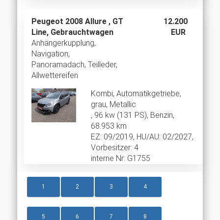
Peugeot 2008 Allure , GT
12.200
Line, Gebrauchtwagen
EUR
Anhängerkupplung,
Navigation,
Panoramadach, Teilleder,
Allwettereifen
Kombi, Automatikgetriebe,
grau, Metallic
, 96 kw (131 PS), Benzin,
68.953 km
EZ: 09/2019, HU/AU: 02/2027,
Vorbesitzer: 4
interne Nr: G1755
1
2
3
4
5
6
7
8