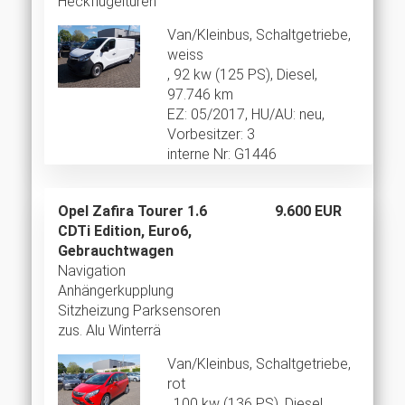
Heckflügeltüren
Van/Kleinbus, Schaltgetriebe,
weiss
, 92 kw (125 PS), Diesel,
97.746 km
EZ: 05/2017, HU/AU: neu,
Vorbesitzer: 3
interne Nr: G1446
Opel Zafira Tourer 1.6
9.600 EUR
CDTi Edition, Euro6,
Gebrauchtwagen
Navigation
Anhängerkupplung
Sitzheizung Parksensoren
zus. Alu Winterrä
Van/Kleinbus, Schaltgetriebe,
rot
, 100 kw (136 PS), Diesel,