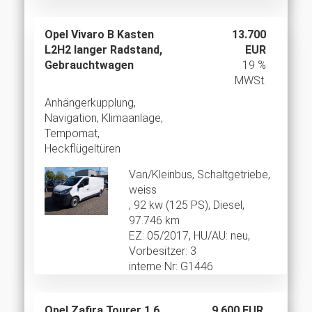
Opel Vivaro B Kasten
13.700
L2H2 langer Radstand,
EUR
Gebrauchtwagen
19 %
MWSt.
Anhängerkupplung,
Navigation, Klimaanlage,
Tempomat,
Heckflügeltüren
Van/Kleinbus, Schaltgetriebe,
weiss
, 92 kw (125 PS), Diesel,
97.746 km
EZ: 05/2017, HU/AU: neu,
Vorbesitzer: 3
interne Nr: G1446
Opel Zafira Tourer 1.6
9.600 EUR