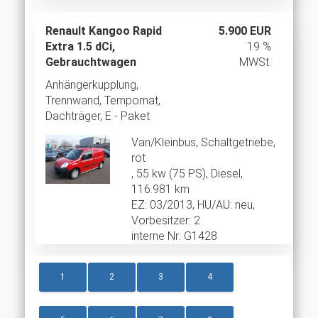
Renault Kangoo Rapid
5.900 EUR
Extra 1.5 dCi,
19 %
Gebrauchtwagen
MWSt.
Anhängerkupplung,
Trennwand, Tempomat,
Dachträger, E - Paket
Van/Kleinbus, Schaltgetriebe,
rot
, 55 kw (75 PS), Diesel,
116.981 km
EZ: 03/2013, HU/AU: neu,
Vorbesitzer: 2
interne Nr: G1428
1
2
3
4