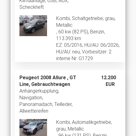
Klimaanlage, USB, AUX,
Scheckheft
Kombi, Schaltgetriebe, grau,
Metallic
, 60 kw (82 PS), Benzin,
113.393 km
EZ: 05/2016, HU/AU: 06/2026,
HU/AU: neu, Vorbesitzer: 2
interne Nr: G1729
Peugeot 2008 Allure , GT
12.200
Line, Gebrauchtwagen
EUR
Anhängerkupplung,
Navigation,
Panoramadach, Teilleder,
Allwettereifen
Kombi, Automatikgetriebe,
grau, Metallic
, 96 kw (131 PS), Benzin,