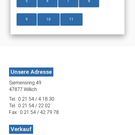
5
6
7
8
9
10
11
Unsere Adresse
Siemensring 49
47877 Willich
Tel.: 0 21 54 / 4 18 30
Tel.: 0 21 54 / 22 02
Fax.: 0 21 54 / 42 79 78
Verkauf